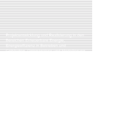
Projektentwicklung und Realisierung in den
Bereichen Erneuerbare Energie,
Energieeffizienz in Betrieben und
Gebäuden, Datenanalyse und Modellierung
Dr. Radosch
Mediendienstleistungen GmbH
Adresse: Auhofstrasse 252, 1130
Wien Tel.:
+43 664
2453223
office@musikdienste.at
Web:
www.musikdienste.at
​Firmenbuchnummer FN 276304