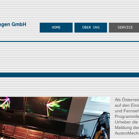
ungen GmbH
HOME
ÜBER UNS
SERVICE
Als Österrei
auf den Ein
und Fernseh
Programmfens
Urheber die
Meldung der
AustroMech