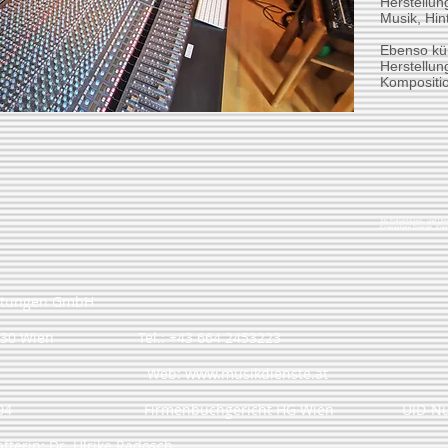
Herstellun
Musik,
Hin
Ebenso kü
Herstellun
Kompositi
Als Entwicklungs- und Umse
Erneuerbare Energie, Ener
istungen GmbH
 252, 1130 Wien Tel.: +43 664 2453223
Web:
www.musikdienste.at
N 276304 Firmenbuchgericht HG Wien UID-Numme
terin: Dr. Ulrike Radosch