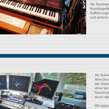
Als Tourneev
Musikkapel
Aufführung
und sichern
Als Subve
Abrechnu
der Inla
ohne Ver
Spesenab
durch di
Wir agier