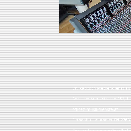
Dr. Radosch Mediendienstle
Adresse: Auhofstrasse
office@musikdienste.at
​Firmenbuchnummer F
Geschäftsführende Gesellschaf