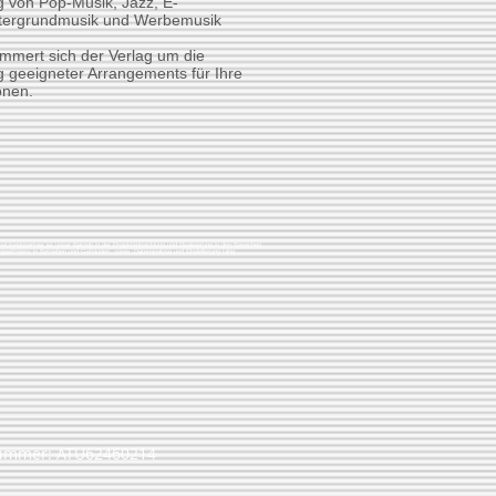
g v
on Pop-Musik, Jazz, E-
tergrundmusik und Werbemusik
mmert sich der Verlag um die
g geeigneter Arrangements für Ihre
onen.
tzungspartner ist unser Betrieb in der Projektentwicklung und Realisierung in den Bereichen
gieeffizienz in Betrieben und Gebäuden, sowie Datenanalyse und Modellierung tätig.
r: ATU62460214