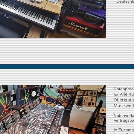
Deutschl
Notenprod
Allein
für
Oberkrain
Musikwer
Notenverka
Vertragspa
In Zusamm